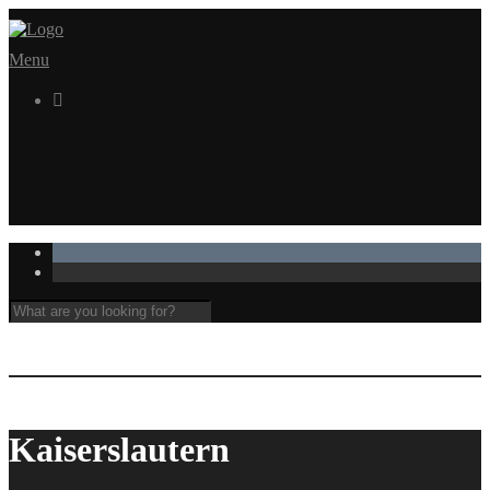
Menu

Kaiserslautern