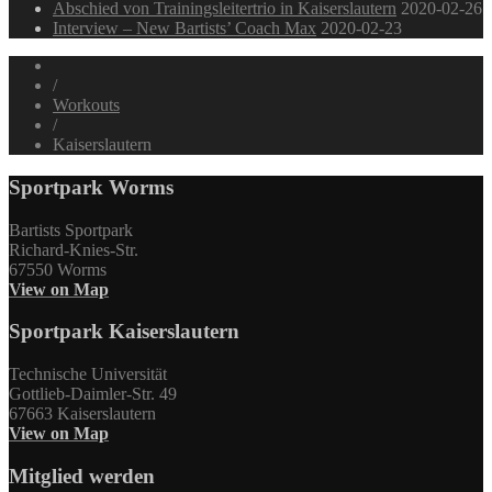
Abschied von Trainingsleitertrio in Kaiserslautern
2020-02-26
Interview – New Bartists’ Coach Max
2020-02-23
/
Workouts
/
Kaiserslautern
Sportpark Worms
Bartists Sportpark
Richard-Knies-Str.
67550 Worms
View on Map
Sportpark Kaiserslautern
Technische Universität
Gottlieb-Daimler-Str. 49
67663 Kaiserslautern
View on Map
Mitglied werden