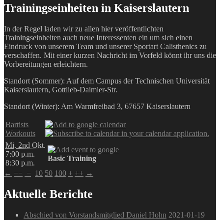
Trainingseinheiten in Kaiserslautern
In der Regel laden wir zu allen hier veröffentlichten
Trainingseinheiten auch neue Interessenten ein um sich einen
Eindruck von unserem Team und unserer Sportart Calisthenics zu
verschaffen. Mit einer kurzen Nachricht im Vorfeld könnt ihr uns die
Vorbereitungen erleichtern.
Standort (Sommer): Auf dem Campus der Technischen Universität
Kaiserslautern, Gottlieb-Daimler-Str.
Standort (Winter): Am Warmfreibad 3, 67657 Kaiserslautern
Bartists
Workouts
Mi. 2nd Okt.
7:00 p.m.
Basic Training
8:30 p.m.
←
−−
−
10
50
100
+
++
→
Aktuelle Berichte
Abschied von Vorstandsmitglied Daniel Hohn
2021-01-19