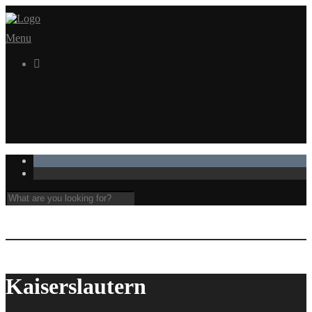
Menu

Kaiserslautern