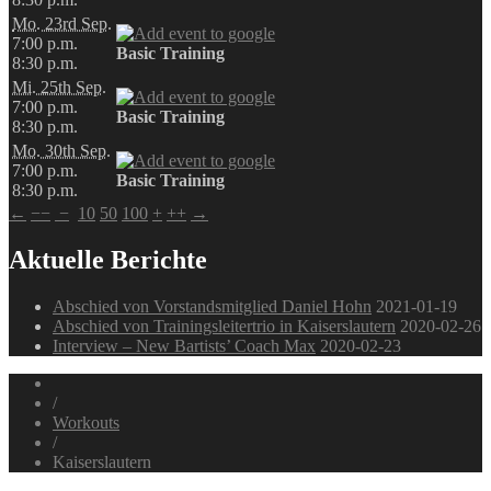
Mo. 23rd Sep.
7:00 p.m.
Basic Training
8:30 p.m.
Mi. 25th Sep.
7:00 p.m.
Basic Training
8:30 p.m.
Mo. 30th Sep.
7:00 p.m.
Basic Training
8:30 p.m.
←
−−
−
10
50
100
+
++
→
Aktuelle Berichte
Abschied von Vorstandsmitglied Daniel Hohn
2021-01-19
Abschied von Trainingsleitertrio in Kaiserslautern
2020-02-26
Interview – New Bartists’ Coach Max
2020-02-23
/
Workouts
/
Kaiserslautern