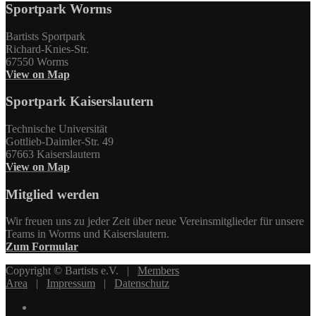
Sportpark Worms
Bartists Sportpark
Richard-Knies-Str.
67550 Worms
View on Map
Sportpark Kaiserslautern
Technische Universität
Gottlieb-Daimler-Str. 49
67663 Kaiserslautern
View on Map
Mitglied werden
Wir freuen uns zu jeder Zeit über neue Vereinsmitglieder für unsere
Teams in Worms und Kaiserslautern.
Zum Formular
Copyright © Bartists e.V. |
Members
Area
|
Impressum
|
Datenschutz