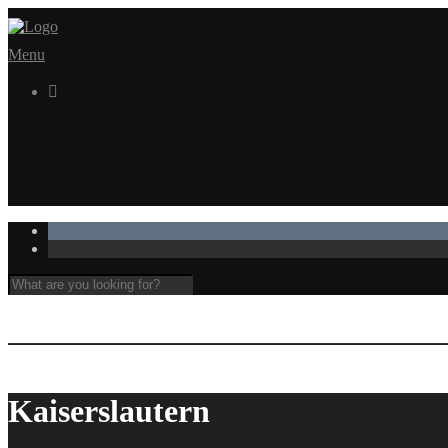
Menu

Kaiserslautern