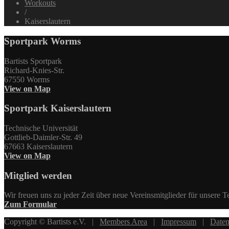
Workouts
/
Kaiserslautern
Sportpark Worms
Bartists Sportpark
Richard-Knies-Str.
67550 Worms
View on Map
Sportpark Kaiserslautern
Technische Universität
Gottlieb-Daimler-Str. 49
67663 Kaiserslautern
View on Map
Mitglied werden
Wir freuen uns zu jeder Zeit über neue Vereinsmitglieder für unsere 
Zum Formular
Copyright © Bartists e.V. |
Members Area
|
Impressum
|
Daten