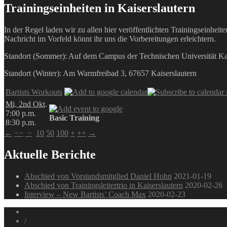
Trainingseinheiten in Kaiserslautern
In der Regel laden wir zu allen hier veröffentlichten Trainingseinhei
Nachricht im Vorfeld könnt ihr uns die Vorbereitungen erleichtern.
Standort (Sommer): Auf dem Campus der Technischen Universität Kais
Standort (Winter): Am Warmfreibad 3, 67657 Kaiserslautern
Bartists Workouts
Mi. 2nd Okt.
7:00 p.m.
Basic Training
8:30 p.m.
←
−−
−
10
50
100
+
++
→
Aktuelle Berichte
Abschied von Vorstandsmitglied Daniel Hohn
2021-01-19
Abschied von Trainingsleitertrio in Kaiserslautern
2020-02-26
Interview – New Bartists’ Coach Max
2020-02-23
/