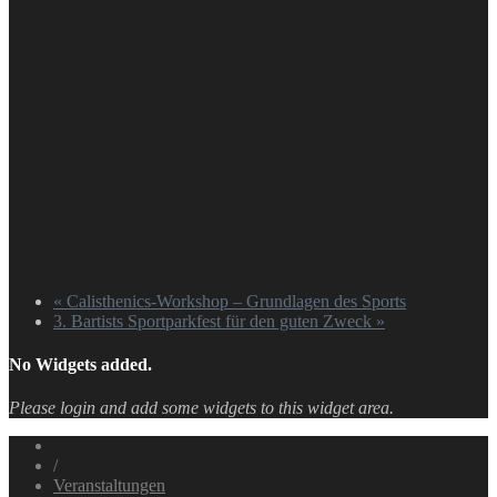
«
Calisthenics-Workshop – Grundlagen des Sports
3. Bartists Sportparkfest für den guten Zweck
»
No Widgets added.
Please login and add some widgets to this widget area.
/
Veranstaltungen