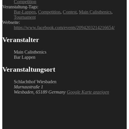
Competition
Veranstaltung-Tags:
Bar-Lappen
,
Competition
,
Contest
,
Main Calisthenics
,
Tournament
Webseite:
https://www.facebook.com/events/2094203214216654/
Veranstalter
Main Calisthenics
Bar Lappen
Veranstaltungsort
Schlachthof Wiesbaden
Murnaustraße 1
Wiesbaden
,
65189
Germany
Google Karte anzeigen