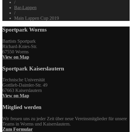
/
Bar-Lappen
/
Main Lappen Cup 2019
Sportpark Worms
Bartists Sportpark
Richard-Knies-Str.
67550 Worms
View on Map
Sportpark Kaiserslautern
Technische Universität
Gottlieb-Daimler-Str. 49
67663 Kaiserslautern
View on Map
Mitglied werden
Wir freuen uns zu jeder Zeit über neue Vereinsmitglieder für unsere
Teams in Worms und Kaiserslautern.
Zum Formular