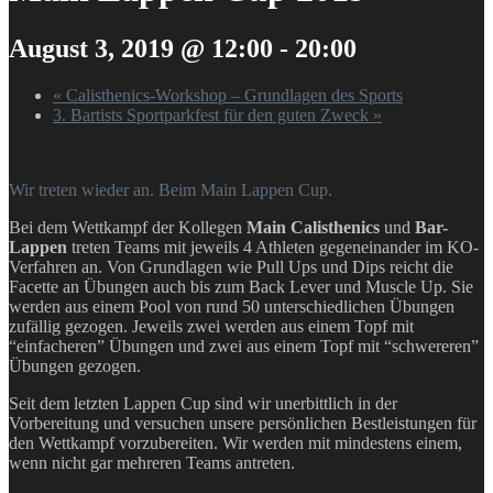
August 3, 2019 @ 12:00
-
20:00
«
Calisthenics-Workshop – Grundlagen des Sports
3. Bartists Sportparkfest für den guten Zweck
»
Wir treten wieder an. Beim Main Lappen Cup.
Bei dem Wettkampf der Kollegen
Main Calisthenics
und
Bar-
Lappen
treten Teams mit jeweils 4 Athleten gegeneinander im KO-
Verfahren an. Von Grundlagen wie Pull Ups und Dips reicht die
Facette an Übungen auch bis zum Back Lever und Muscle Up. Sie
werden aus einem Pool von rund 50 unterschiedlichen Übungen
zufällig gezogen. Jeweils zwei werden aus einem Topf mit
“einfacheren” Übungen und zwei aus einem Topf mit “schwereren”
Übungen gezogen.
Seit dem letzten Lappen Cup sind wir unerbittlich in der
Vorbereitung und versuchen unsere persönlichen Bestleistungen für
den Wettkampf vorzubereiten. Wir werden mit mindestens einem,
wenn nicht gar mehreren Teams antreten.