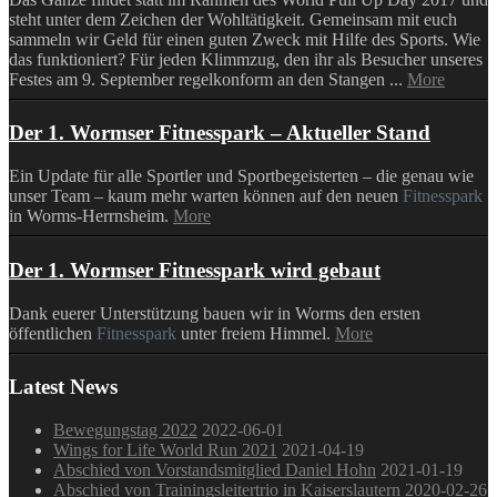
steht unter dem Zeichen der Wohltätigkeit. Gemeinsam mit euch
sammeln wir Geld für einen guten Zweck mit Hilfe des Sports. Wie
das funktioniert? Für jeden Klimmzug, den ihr als Besucher unseres
Festes am 9. September regelkonform an den Stangen ...
More
Der 1. Wormser Fitnesspark – Aktueller Stand
Ein Update für alle Sportler und Sportbegeisterten – die genau wie
unser Team – kaum mehr warten können auf den neuen
Fitnesspark
in Worms-Herrnsheim.
More
Der 1. Wormser Fitnesspark wird gebaut
Dank euerer Unterstützung bauen wir in Worms den ersten
öffentlichen
Fitnesspark
unter freiem Himmel.
More
Latest News
Bewegungstag 2022
2022-06-01
Wings for Life World Run 2021
2021-04-19
Abschied von Vorstandsmitglied Daniel Hohn
2021-01-19
Abschied von Trainingsleitertrio in Kaiserslautern
2020-02-26