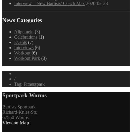
Interview – New Bartists’ Coach Max
2020-02-23
News Categories
Allgemein
(3)
Celebrations
(1)
Events
(7)
Interviews
(6)
Workout
(6)
Workout Park
(3)
/
Tag: Fitnesspark
Sportpark Worms
Bartists Sportpark
Richard-Knies-Str.
67550 Worms
View on Map