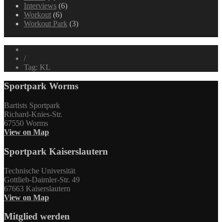
Interviews
(6)
Workout
(6)
Workout Park
(3)
/
Tag: KL
Sportpark Worms
Bartists Sportpark
Richard-Knies-Str.
67550 Worms
View on Map
Sportpark Kaiserslautern
Technische Universität
Gottlieb-Daimler-Str. 49
67663 Kaiserslautern
View on Map
Mitglied werden