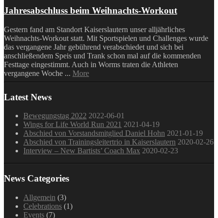
Jahresabschluss beim Weihnachts-Workout
Gestern fand am Standort Kaiserslautern unser alljährliches
Weihnachts-Workout statt. Mit Sportspielen und Challenges wurde
das vergangene Jahr gebührend verabschiedet und sich bei
anschließendem Speis und Trank schon mal auf die kommenden
Festtage eingestimmt. Auch in Worms traten die Athleten
vergangene Woche ...
More
Latest News
Bewegungstag 2022
2022-06-01
Wings for Life World Run 2021
2021-04-19
Abschied von Vorstandsmitglied Daniel Hohn
2021-01-19
Abschied von Trainingsleitertrio in Kaiserslautern
2020-02-26
Interview – New Bartists’ Coach Max
2020-02-23
News Categories
Allgemein
(3)
Celebrations
(1)
Events
(7)