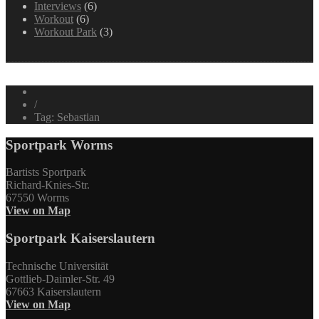
Interviews
(6)
Workout
(6)
Workout Park
(3)
/
Tag: Sebastian
Sportpark Worms
Bartists Sportpark
Richard-Knies-Str.
67550 Worms
View on Map
Sportpark Kaiserslautern
Technische Universität
Gottlieb-Daimler-Str. 49
67663 Kaiserslautern
View on Map