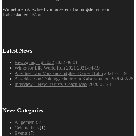
Wir nehmen Abschied von unserem Trainingsleitertrio in
Kaiserslautern.
More
Latest News
Bewegungstag 2022
2022-06-01
Wings for Life World Run 2021
2021-04-19
Abschied von Vorstandsmitglied Daniel Hohn
2021-01-19
Abschied von Trainingsleitertrio in Kaiserslautern
2020-02-26
Interview – New Bartists’ Coach Max
2020-02-23
News Categories
Allgemein
(3)
Celebrations
(1)
Events
(7)