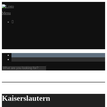
Menu

Kaiserslautern