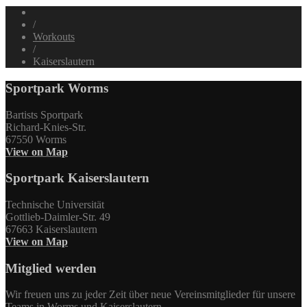
/
Workouts
/
Kaiserslautern
Sportpark Worms
Bartists Sportpark
Richard-Knies-Str.
67550 Worms
View on Map
Sportpark Kaiserslautern
Technische Universität
Gottlieb-Daimler-Str. 49
67663 Kaiserslautern
View on Map
Mitglied werden
Wir freuen uns zu jeder Zeit über neue Vereinsmitglieder für unsere
Teams in Worms und Kaiserslautern.