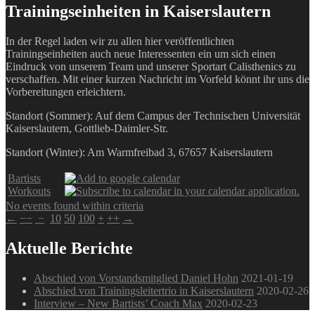
Trainingseinheiten in Kaiserslautern
In der Regel laden wir zu allen hier veröffentlichten
Trainingseinheiten auch neue Interessenten ein um sich einen
Eindruck von unserem Team und unserer Sportart Calisthenics zu
verschaffen. Mit einer kurzen Nachricht im Vorfeld könnt ihr uns die
Vorbereitungen erleichtern.
Standort (Sommer): Auf dem Campus der Technischen Universität
Kaiserslautern, Gottlieb-Daimler-Str.
Standort (Winter): Am Warmfreibad 3, 67657 Kaiserslautern
Bartists
Workouts
No events found within criteria
←
−−
−
10
50
100
+
++
→
Aktuelle Berichte
Abschied von Vorstandsmitglied Daniel Hohn
2021-01-19
Abschied von Trainingsleitertrio in Kaiserslautern
2020-02-26
Interview – New Bartists’ Coach Max
2020-02-23