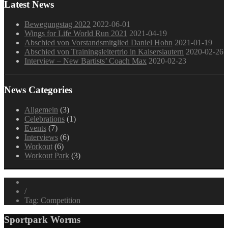
Latest News
Bewegungstag 2022
2022-06-01
Wings for Life World Run 2021
2021-04-19
Abschied von Vorstandsmitglied Daniel Hohn
2021-01-19
Abschied von Trainingsleitertrio in Kaiserslautern
2020-02-26
Interview – New Bartists’ Coach Max
2020-02-23
News Categories
Allgemein
(3)
Celebrations
(1)
Events
(7)
Interviews
(6)
Workout
(6)
Workout Park
(3)
/
Tag: Competition
Sportpark Worms