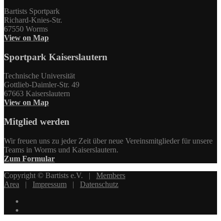
Bartists Sportpark
Richard-Knies-Str.
67550 Worms
View on Map
Sportpark Kaiserslautern
Technische Universität
Gottlieb-Daimler-Str. 49
67663 Kaiserslautern
View on Map
Mitglied werden
Wir freuen uns zu jeder Zeit über neue Vereinsmitglieder für unsere
Teams in Worms und Kaiserslautern.
Zum Formular
Copyright © Bartists e.V. |
Members
Area
|
Impressum
|
Datenschutz