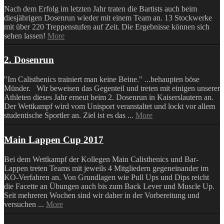
Nach dem Erfolg im letzten Jahr traten die Bartists auch beim
diesjährigen Dosenrun wieder mit einem Team an. 13 Stockwerke
mit über 220 Treppenstufen auf Zeit. Die Ergebnisse können sich
sehen lassen!
More
2. Dosenrun
"Im Calisthenics trainiert man keine Beine." ...behaupten böse
Münder. Wir beweisen das Gegenteil und treten mit einigen unserer
Athleten dieses Jahr erneut beim 2. Dosenrun in Kaiserslautern an.
Der Wettkampf wird vom Unisport veranstaltet und lockt vor allem
studentische Sportler an. Ziel ist es das ...
More
Main Lappen Cup 2017
Bei dem Wettkampf der Kollegen Main Calisthenics und Bar-
Lappen treten Teams mit jeweils 4 Mitgliedern gegeneinander im
KO-Verfahren an. Von Grundlagen wie Pull Ups und Dips reicht
die Facette an Übungen auch bis zum Back Lever und Muscle Up.
Seit mehreren Wochen sind wir daher in der Vorbereitung und
versuchen ...
More