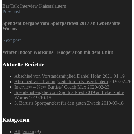
Bar Talk
Interview
Kaiserslautern
Prev post
Spendenübergabe vom Sportparkfest 2017 an Lebenshilfe
Worms
Next post
Winter Indoor Workouts - Kooperation mit dem Unifit
Aktuelle Berichte
Abschied von Vorstandsmitglied Daniel Hohn
2021-01-19
Abschied von Trainingsleitertrio in Kaiserslautern
2020-02-26
Interview – New Bartists’ Coach Max
2020-02-23
Spendenübergabe vom Sportparkfest 2019 an Lebenshilfe
Worms
2019-10-15
3. Bartists Sportparkfest für den guten Zweck
2019-09-18
Kategorien
Allgemein
(3)