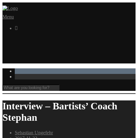
Menu

Interview – Bartists’ Coach
Stephan
Sebastian Ungefehr