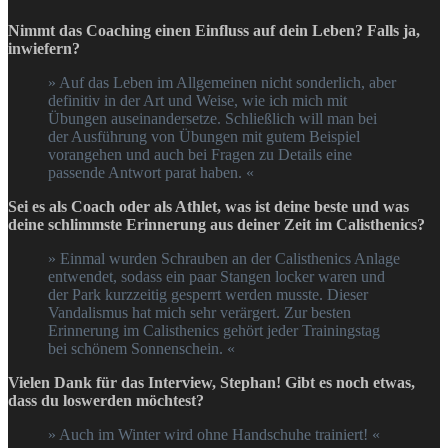
Nimmt das Coaching einen Einfluss auf dein Leben? Falls ja,
inwiefern?
» Auf das Leben im Allgemeinen nicht sonderlich, aber
definitiv in der Art und Weise, wie ich mich mit
Übungen auseinandersetze. Schließlich will man bei
der Ausführung von Übungen mit gutem Beispiel
vorangehen und auch bei Fragen zu Details eine
passende Antwort parat haben. «
Sei es als Coach oder als Athlet, was ist deine beste und was
deine schlimmste Erinnerung aus deiner Zeit im Calisthenics?
» Einmal wurden Schrauben an der Calisthenics Anlage
entwendet, sodass ein paar Stangen locker waren und
der Park kurzzeitig gesperrt werden musste. Dieser
Vandalismus hat mich sehr verärgert. Zur besten
Erinnerung im Calisthenics gehört jeder Trainingstag
bei schönem Sonnenschein. «
Vielen Dank für das Interview, Stephan! Gibt es noch etwas,
dass du loswerden möchtest?
» Auch im Winter wird ohne Handschuhe trainiert! «