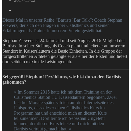
2017-11-22
Dieses Mal in unserer Reihe “Bartists’ Bar Talk”: Coach Stephan
Ziewers, der sich den Fragen über Calisthenics und seinen
Erfahrungen als Trainer in unserem Verein gestellt hat.
Stephan Ziewers ist 24 Jahre alt und seit August 2016 Mitglied der
Bartists. In seiner Stellung als Coach plant und leitet er an unserem
Standort in Kaiserslautern die Basic Einheiten. In die Gruppe der
fortgeschrittenen Athleten gelangte er als einer der Ersten und liefert
dort seitdem maximale Leistungen ab.
Sei gegrüßt Stephan! Erzähl uns, wie bist du zu den Bartists
gekommen?
» Im Sommer 2015 hatte ich mit dem Training an der
Calisthenics Station TU Kaiserslautern begonnen. Zwei
bis drei Monate später sah ich auf der Internetseite des
Unisports, dass dieser einen Calisthenics Kurs im
Programm hat und entschied mich an diesem Kurs
teilzunehmen. Dort lernte ich Sebastian Ungefehr
kennen, der diesen Kurs leitete und mich mit den
Bartists vertraut gemacht hat. «