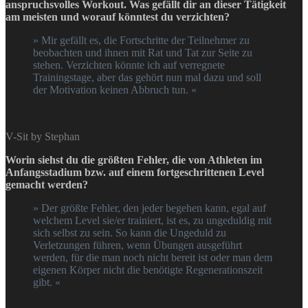
anspruchsvolles Workout. Was gefällt dir an dieser Tätigkeit
am meisten und worauf könntest du verzichten?
» Mir gefällt es, die Fortschritte der Teilnehmer zu
beobachten und ihnen mit Rat und Tat zur Seite zu
stehen. Verzichten könnte ich auf verregnete
Trainingstage, aber das gehört nun mal dazu und soll
der Motivation keinen Abbruch tun. «
V-Sit by Stephan
Worin siehst du die größten Fehler, die von Athleten im
Anfangsstadium bzw. auf einem fortgeschrittenen Level
gemacht werden?
» Der größte Fehler, den jeder begehen kann, egal auf
welchem Level sie/er trainiert, ist es, zu ungeduldig mit
sich selbst zu sein. So kann die Ungeduld zu
Verletzungen führen, wenn Übungen ausgeführt
werden, für die man noch nicht bereit ist oder man dem
eigenen Körper nicht die benötigte Regenerationszeit
gibt. «