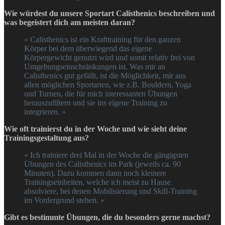
Wie würdest du unsere Sportart Calisthenics beschreiben und
was begeistert dich am meisten daran?
» Calisthenics ist ein Krafttraining für den ganzen
Körper bei dem überwiegend das eigene
Körpergewicht genutzt wird und somit relativ frei von
Umgebungseinschränkungen ist. Was mir an
Calisthenics gut gefällt, ist die Möglichkeit, mir aus
allen möglichen Sportarten, wie z.B. Bouldern, Yoga
und Turnen, die für mich interessanten Übungen
herauszufiltern und sie ins eigene Training zu
integrieren. «
Wie oft trainierst du in der Woche und wie sieht deine
Trainingsgestaltung aus?
» Ich trainiere drei Mal in der Woche die gängigsten
Übungen des Calisthenics im Park (jeweils ca. 90
Minuten). Dazu kommen dann noch kleinere
Trainingseinheiten, welche ich meist zu Hause
absolviere, bei denen Mobilisierung und Skill-Training
im Vordergrund stehen. «
Gibt es bestimmte Übungen, die du besonders gerne machst?