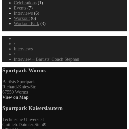
Celebrations
(1)
Events
(7)
Interviews
(6)
Workout
(6)
Workout Park
(3)
/
Interviews
/
Interview – Bartists’ Coach Stephan
Sportpark Worms
Bartists Sportpark
Richard-Knies-Str.
67550 Worms
View on Map
Sportpark Kaiserslautern
Technische Universität
Gottlieb-Daimler-Str. 49