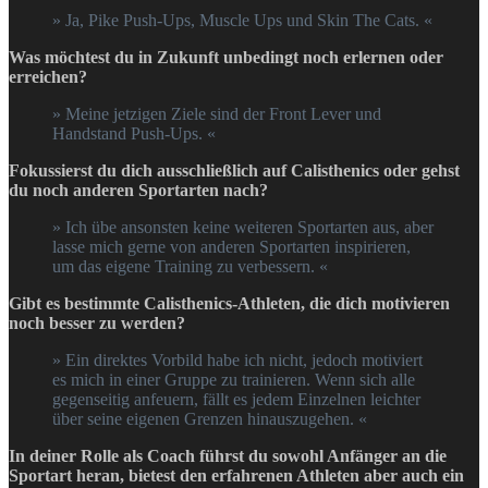
» Ja, Pike Push-Ups, Muscle Ups und Skin The Cats. «
Was möchtest du in Zukunft unbedingt noch erlernen oder
erreichen?
» Meine jetzigen Ziele sind der Front Lever und
Handstand Push-Ups. «
Fokussierst du dich ausschließlich auf Calisthenics oder gehst
du noch anderen Sportarten nach?
» Ich übe ansonsten keine weiteren Sportarten aus, aber
lasse mich gerne von anderen Sportarten inspirieren,
um das eigene Training zu verbessern. «
Gibt es bestimmte Calisthenics-Athleten, die dich motivieren
noch besser zu werden?
» Ein direktes Vorbild habe ich nicht, jedoch motiviert
es mich in einer Gruppe zu trainieren. Wenn sich alle
gegenseitig anfeuern, fällt es jedem Einzelnen leichter
über seine eigenen Grenzen hinauszugehen. «
In deiner Rolle als Coach führst du sowohl Anfänger an die
Sportart heran, bietest den erfahrenen Athleten aber auch ein